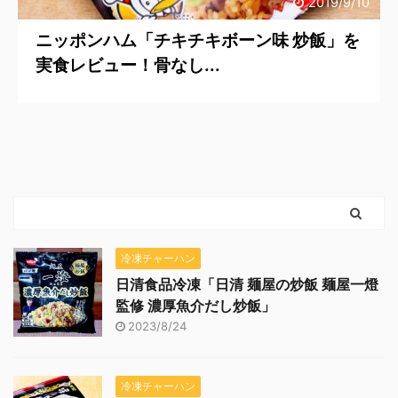
2019/9/10
ニッポンハム「チキチキボーン味 炒飯」を
実食レビュー！骨なし...
冷凍チャーハン
日清食品冷凍「日清 麺屋の炒飯 麺屋一燈
監修 濃厚魚介だし炒飯」
2023/8/24
冷凍チャーハン