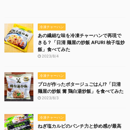
冷凍チャーハン
あの繊細な味を冷凍チャーハンで再現で
きる？「日清 麺屋の炒飯 AFURI 柚子塩炒
飯」食べてみた
2023/8/4
冷凍チャーハン
プロが作ったポタージュごはん!?「日清
麺屋の炒飯 篝 鶏白湯炒飯」を食べてみた
2023/8/3
冷凍チャーハン
ねぎ塩カルビのパンチ力と炒め感が最高