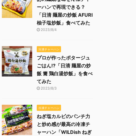
ーハンで再現できる？
「日清 麺屋の炒飯 AFURI
柚子塩炒飯」食べてみた
2023/8/4
冷凍チャーハン
プロが作ったポタージュ
ごはん!?「日清 麺屋の炒
飯 篝 鶏白湯炒飯」を食べ
てみた
2023/8/3
冷凍チャーハン
ねぎ塩カルビのパンチ力
と炒め感が最高の冷凍チ
ャーハン「WILDish ねぎ