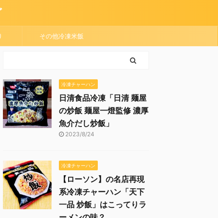
グ
り
その他冷凍米飯
冷凍チャーハン
日清食品冷凍「日清 麺屋
の炒飯 麺屋一燈監修 濃厚
魚介だし炒飯」
2023/8/24
冷凍チャーハン
【ローソン】の名店再現
系冷凍チャーハン「天下
一品 炒飯」はこってりラ
ーメンの味？