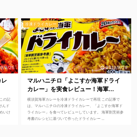
冷凍ドライカレー
9/9/25
2019/8/29
カレ
マルハニチロ「よこすか海軍ドライ
カレー」を実食レビュー！海軍...
この記
横須賀海軍カレーを冷凍ドライカレーで再現 この記事で
けんド
は、マルハニチロの冷凍ドライカレー、「よこすか海軍ド
めいけ
ライカレー」を食べてレビューしています。 海軍割烹術参
考書のレシピに基づいて作ったドライカレー ...