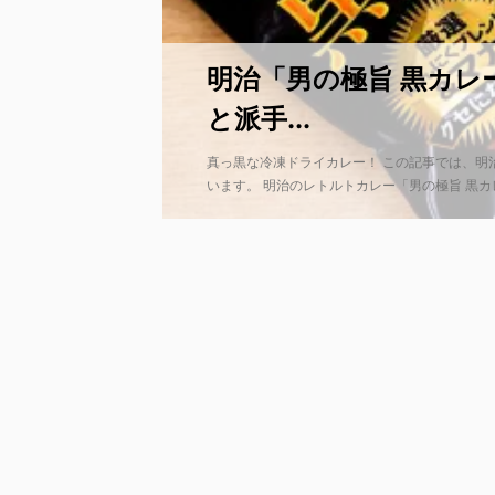
明治「男の極旨 黒カレ
と派手...
真っ黒な冷凍ドライカレー！ この記事では、明
います。 明治のレトルトカレー「男の極旨 黒カレ