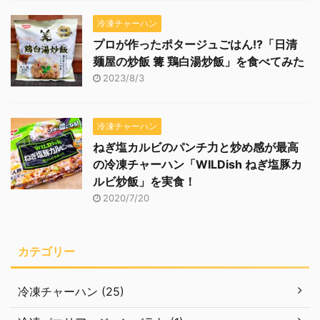
冷凍チャーハン
プロが作ったポタージュごはん!?「日清
麺屋の炒飯 篝 鶏白湯炒飯」を食べてみた
2023/8/3
冷凍チャーハン
ねぎ塩カルビのパンチ力と炒め感が最高
の冷凍チャーハン「WILDish ねぎ塩豚カ
ルビ炒飯」を実食！
2020/7/20
カテゴリー
冷凍チャーハン (25)