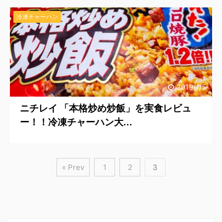
冷凍チャーハン
2019/1/5
ニチレイ 「本格炒め炒飯」を実食レビュ
ー！！冷凍チャーハン大...
« Prev
1
2
3