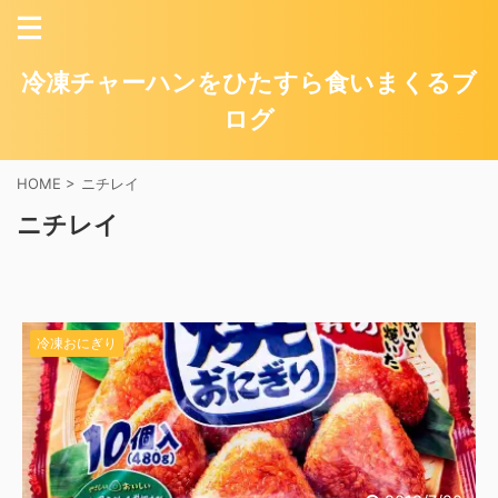
冷凍チャーハンをひたすら食いまくるブ
ログ
HOME
>
ニチレイ
ニチレイ
冷凍おにぎり