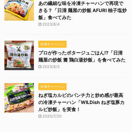
あの繊細な味を冷凍チャーハンで再現で
きる？「日清 麺屋の炒飯 AFURI 柚子塩炒
飯」食べてみた
2023/8/4
冷凍チャーハン
プロが作ったポタージュごはん!?「日清
麺屋の炒飯 篝 鶏白湯炒飯」を食べてみた
2023/8/3
冷凍チャーハン
ねぎ塩カルビのパンチ力と炒め感が最高
の冷凍チャーハン「WILDish ねぎ塩豚カ
ルビ炒飯」を実食！
2020/7/20