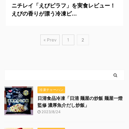
ニチレイ「えびピラフ」を実食レビュー！
えびの香りが漂う冷凍ピ...
« Prev
1
2
冷凍チャーハン
日清食品冷凍「日清 麺屋の炒飯 麺屋一燈
監修 濃厚魚介だし炒飯」
2023/8/24