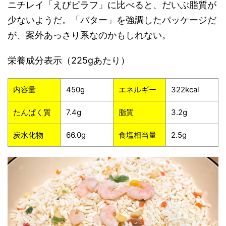
ニチレイ「えびピラフ」に比べると、だいぶ脂質が
少ないようだ。「バター」を強調したパッケージだ
が、案外あっさり系なのかもしれない。
栄養成分表示（225gあたり）
内容量
450g
エネルギー
322kcal
たんぱく質
7.4g
脂質
3.2g
炭水化物
66.0g
食塩相当量
2.5g