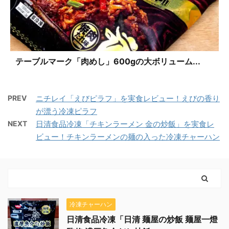
テーブルマーク「肉めし」600gの大ボリューム...
PREV
ニチレイ「えびピラフ」を実食レビュー！えびの香り
が漂う冷凍ピラフ
NEXT
日清食品冷凍「チキンラーメン 金の炒飯」を実食レ
ビュー！チキンラーメンの麺の入った冷凍チャーハン
冷凍チャーハン
日清食品冷凍「日清 麺屋の炒飯 麺屋一燈