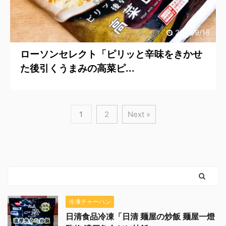
2019/9/16
ローソンセレクト「ピリッと辛味をきかせ
た後引くうまみの高菜ピ...
1
2
Next »
冷凍チャーハン
日清食品冷凍「日清 麺屋の炒飯 麺屋一燈